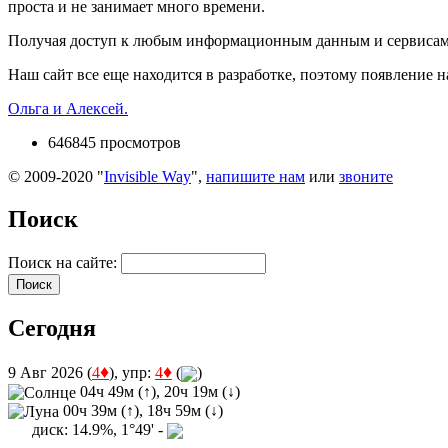
проста и не занимает много времени.
Получая доступ к любым информационным данным и сервисам с
Наш сайт все еще находится в разработке, поэтому появление 
Ольга и Алексей.
646845 просмотров
© 2009-2020 "
Invisible Way
",
напишите нам
или
звоните
Поиск
Поиск на сайте:
Сегодня
♦
♦
9 Авг 2026 (
4
), упр:
4
(
)
04ч 49м (↑), 20ч 19м (↓)
00ч 39м (↑), 18ч 59м (↓)
диск: 14.9%, 1°49' -