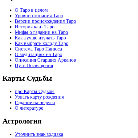
О Таро в целом
Уровни познания Таро
Версии происхождения Таро
История карт Таро
Мифы о гадании на Таро
Как лучше изучать Таро
Как выбрать колоду Таро
Система Таро Папюса
О медитациях на Таро
Описания Старших Арканов
Путь Посвящения
Карты Судьбы
про Карты Судьбы
Узнать карту рождения
Гадание на неделю
О литературе
Астрология
Уточнить знак зодиака