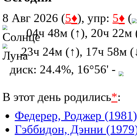
♦
♦
8 Авг 2026 (
5
), упр:
5
(
04ч 48м (↑), 20ч 22м 
23ч 24м (↑), 17ч 58м (
диск: 24.4%, 16°56' -
В этот день родились
*
:
Федерер, Роджер (1981)
Гэббидон, Дэнни (1979