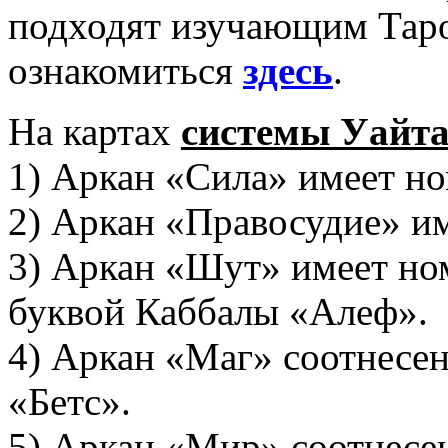
подходят изучающим Тар
ознакомиться
здесь
.
На картах
системы Уайт
1) Аркан «Сила» имеет но
2) Аркан «Правосудие» им
3) Аркан «Шут» имеет ном
буквой Каббалы «Алеф».
4) Аркан «Маг» соотнесен
«Бетс».
5) Аркан «Мир» соотнесен