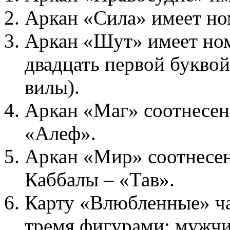
Аркан «Сила» имеет но
Аркан «Шут» имеет ном
двадцать первой букво
вилы).
Аркан «Маг» соотнесен
«Алеф».
Аркан «Мир» соотнесен
Каббалы – «Тав».
Карту «Влюбленные» ча
тремя фигурами: мужчи