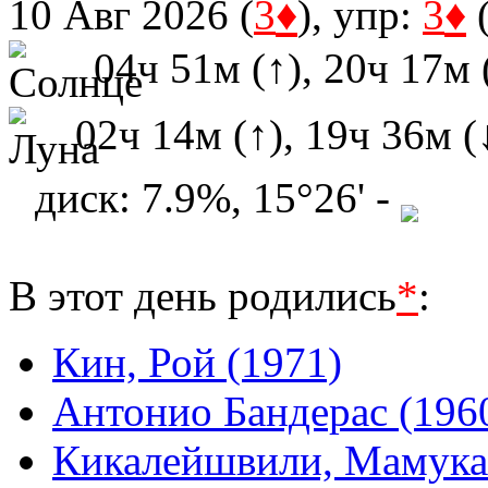
♦
♦
10 Авг 2026 (
3
), упр:
3
04ч 51м (↑), 20ч 17м 
02ч 14м (↑), 19ч 36м (
диск: 7.9%, 15°26' -
В этот день родились
*
:
Кин, Рой (1971)
Антонио Бандерас (196
Кикалейшвили, Мамука